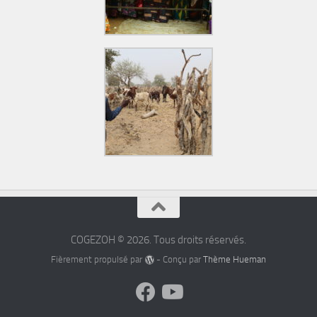
COGEZOH © 2026. Tous droits réservés.
Fièrement propulsé par
- Conçu par
Thème Hueman